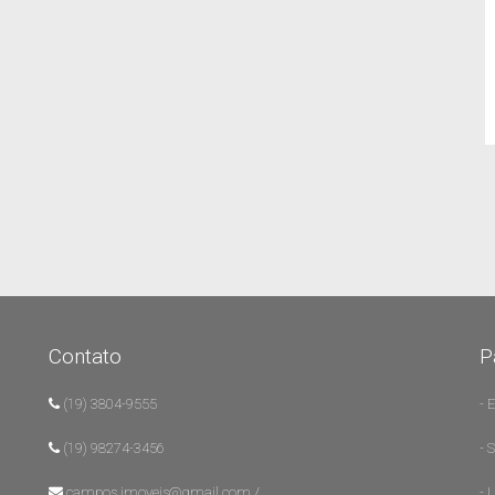
Contato
P
(19) 3804-9555
- 
(19) 98274-3456
- 
campos.imoveis@gmail.com /
- 