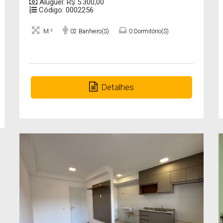
Aluguel: R$ 5.300,00
Código: 0002256
M ²
02 Banheiro(s)
0 Dormitório(s)
Detalhes