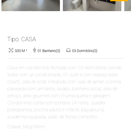
Tipo: CASA
300 M ²
01 Banheiro(s)
03 Dormitório(s)
Casa em condomínio fechado com 03 dormitórios (sendo
todos com ar condicionado, 01 suíte e com espaço para
closet), sala de estar integrada com sala de jantar, cozinha
planejada com armários, lavabo, banheiro social, área de
serviço, área gourmet com churrasqueira e garagem.
Condomínio conta com portaria 24 horas, quadra
poliesportiva, piscina adulto e infantil, playground,
academia equipada, salão de festas completo.
Cidade: Mogi Mirim