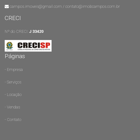
campos.imoveis@gmail.com / contato@imobcampos.com.br
CRECI
Nº do CRECI:
J 33420
Páginas
- Empresa
- Serviços
- Locação
- Vendas
- Contato