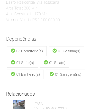
Bairro: Residencial Vila Tosacana
Área Total: 300 M ²
Área Construida: 170 M ²
Valor de Venda: R$ 1.100.000,00
Dependências
03 Dormitório(s)
01 Cozinha(s)
01 Suíte(s)
01 Sala(s)
01 Banheiro(s)
01 Garagem(ns)
Relacionados
CASA
Venda: R$ 400.000,00