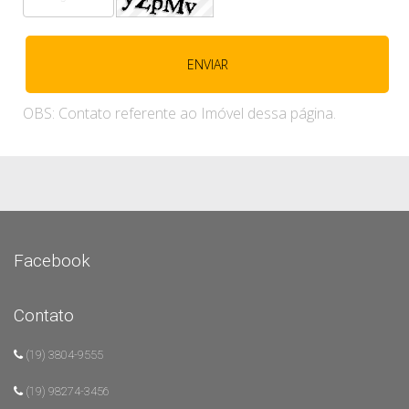
OBS: Contato referente ao Imóvel dessa página.
Facebook
Contato
(19) 3804-9555
(19) 98274-3456