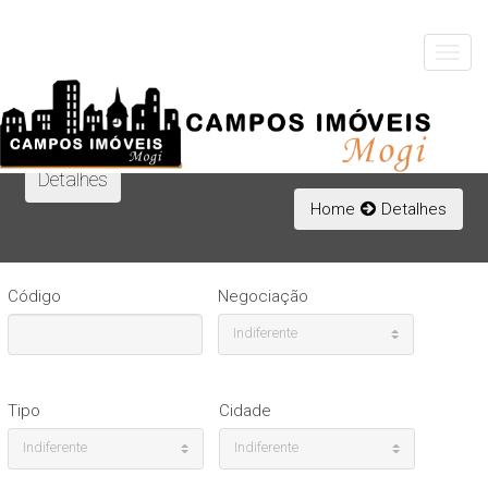
Toggle
navigat
Detalhes
Home
Detalhes
Código
Negociação
Indiferente
Tipo
Cidade
Indiferente
Indiferente