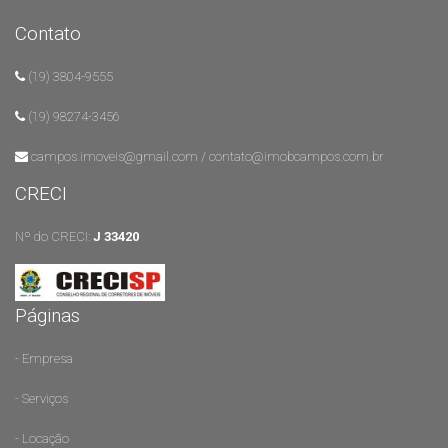
Contato
(19) 3804-9555
(19) 98274-3456
campos.imoveis@gmail.com / contato@imobcampos.com.br
CRECI
Nº do CRECI:
J 33420
Páginas
- Empresa
- Serviços
- Locação