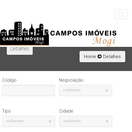
Toggle
navigat
Detalhes
Home
Detalhes
Código
Negociação
Indiferente
Tipo
Cidade
Indiferente
Indiferente