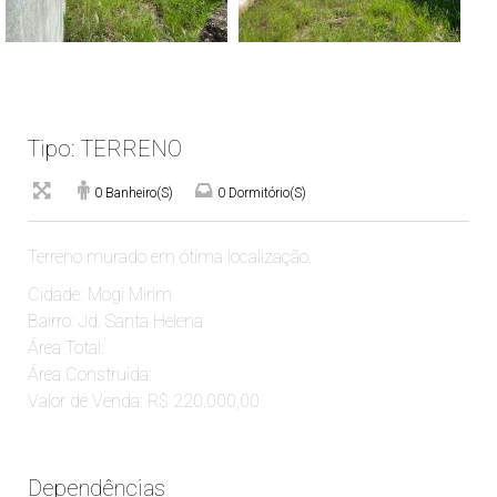
Tipo: TERRENO
0 Banheiro(s)
0 Dormitório(s)
Terreno murado em ótima localização.
Cidade: Mogi Mirim
Bairro: Jd. Santa Helena
Área Total:
Área Construida:
Valor de Venda: R$ 220.000,00
Dependências