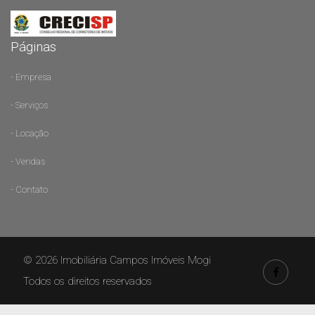
Páginas
- Empresa
- Serviços
- Locação
- Vendas
- Contato
© 2026 Imobiliária Campos Imóveis Mogi
Todos os direitos reservados