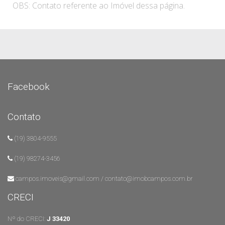
OBS: Contato referente ao Imóvel dessa página.
Facebook
Contato
(19) 3804-9555
(19) 98274-3456
campos.imoveis@gmail.com / contato@imobcampos.com.br
CRECI
Nº do CRECI:
J 33420