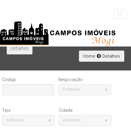
Toggle
navigat
Detalhes
Home
Detalhes
Código
Negociação
Indiferente
Tipo
Cidade
Indiferente
Indiferente