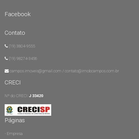
Facebook
Contato
(19) 3804-9555
(19) 98274-3456
campos.imoveis@gmail.com / contato@imobcampos.com.br
CRECI
Nº do CRECI:
J 33420
Páginas
- Empresa