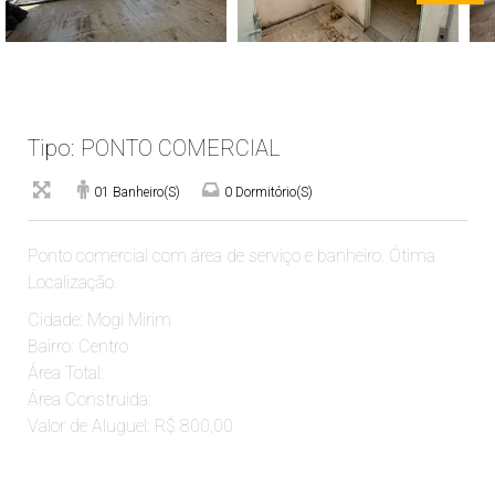
Tipo: PONTO COMERCIAL
01 Banheiro(s)
0 Dormitório(s)
Ponto comercial com área de serviço e banheiro. Ótima
Localização.
Cidade: Mogi Mirim
Bairro: Centro
Área Total:
Área Construida:
Valor de Aluguel: R$ 800,00