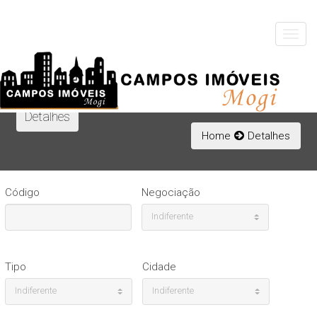
Toggle
navigat
Detalhes
Home
Detalhes
Código
Negociação
Indiferente
Tipo
Cidade
Indiferente
Indiferente