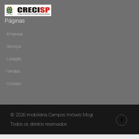
Páginas
- Empresa
- Serviços
- Locação
- Vendas
- Contato
© 2026 Imobiliária Campos Imóveis Mogi
Todos os direitos reservados