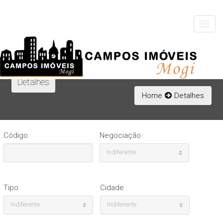
Toggle
navigat
Detalhes
Home
Detalhes
Código
Negociação
Indiferente
Tipo
Cidade
Indiferente
Indiferente