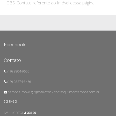
OBS: Contato referente ao Imóvel dessa página.
Facebook
Contato
(19) 3804-9555
(19) 98274-3456
campos.imoveis@gmail.com / contato@imobcampos.com.br
CRECI
Nº do CRECI:
J 33420