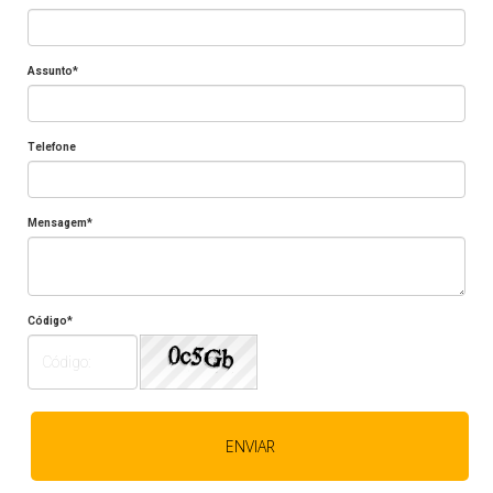
Assunto*
Telefone
Mensagem*
Código*