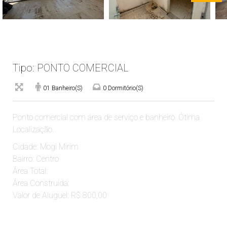
Tipo: PONTO COMERCIAL
01 Banheiro(s)
0 Dormitório(s)
Ponto comercial com área de serviço e banheiro. Ótima
Localização.
Cidade: Mogi Mirim
Bairro: Centro
Área Total:
Área Construida:
Valor de Aluguel: R$ 800,00