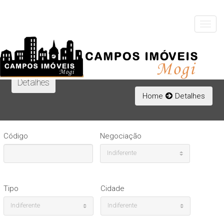
Toggle
navigat
Detalhes
Home
Detalhes
Código
Negociação
Indiferente
Tipo
Cidade
Indiferente
Indiferente