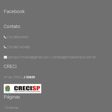
Facebook
Contato
(19) 3804-9555
(19) 98274-3456
campos.imoveis@gmail.com / contato@imobcampos.com.br
CRECI
Nº do CRECI:
J 33420
Páginas
- Empresa