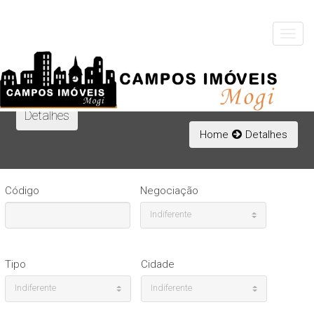
Toggle
navigat
Detalhes
Home
Detalhes
Código
Negociação
Indiferente
Tipo
Cidade
Indiferente
Indiferente