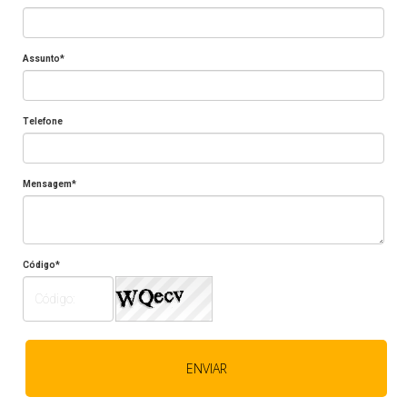
Assunto*
Telefone
Mensagem*
Código*