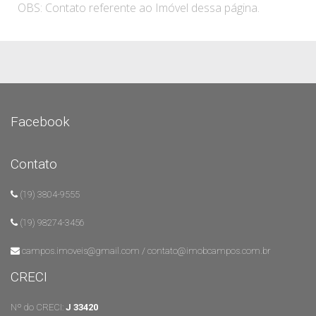
OBS: Contato referente ao Imóvel dessa página.
Facebook
Contato
(19) 3804-9555
(19) 98274-3456
campos.imoveis@gmail.com / contato@imobcampos.com.br
CRECI
Nº do CRECI:
J 33420