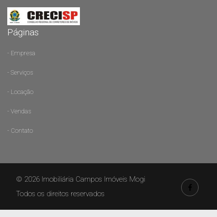
Páginas
- Empresa
- Serviços
- Locação
- Vendas
- Contato
© 2026 Imobiliária Campos Imóveis Mogi
Todos os direitos reservados